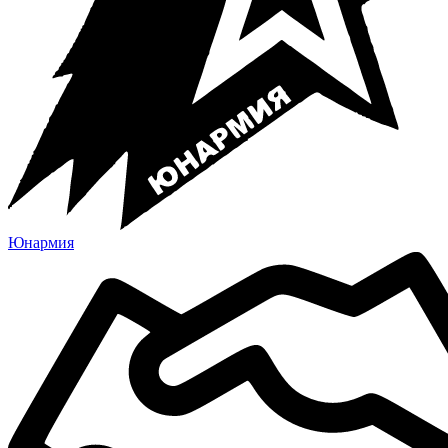
Юнармия