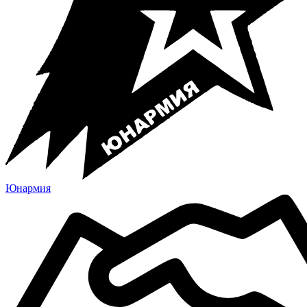
Юнармия