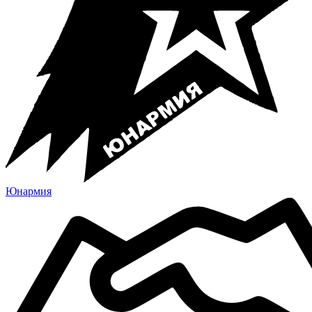
Юнармия