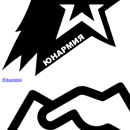
Юнармия