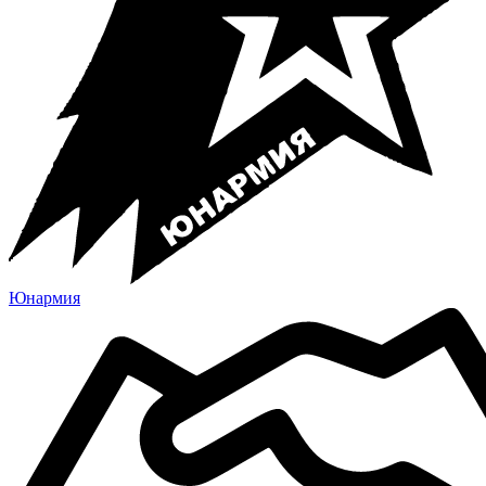
Юнармия