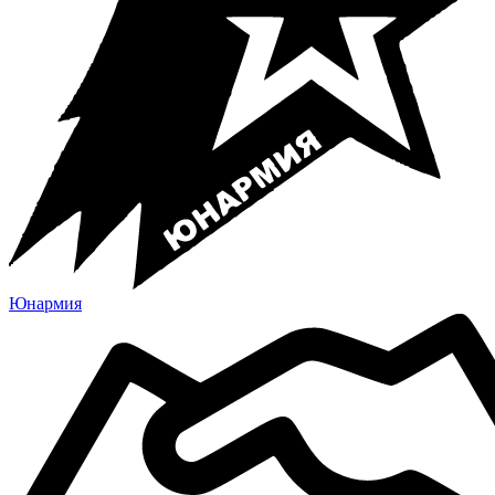
Юнармия