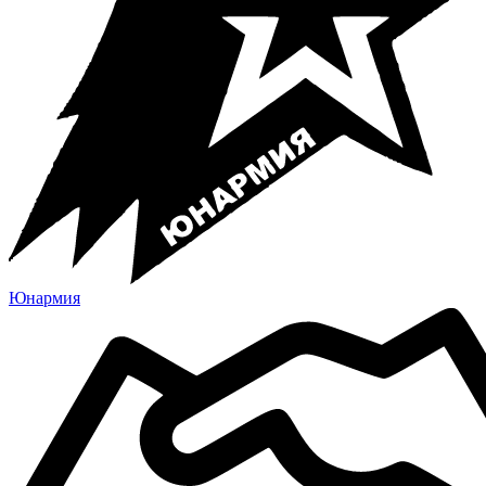
Юнармия