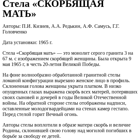
Стела «СКОРБЯЩАЯ
МАТЬ»
Авторы: П.И. Кизиев, А.А. Редькин, А.Ф. Самусь, Г.Г.
Головченко
Дата установки: 1965 г.
Стела «Скорбящая мать» — это монолит серого гранита 3 на
67 м. с изображением скорбящей женщины. Была открыта 9
мая 1965 г, в честь 20-летия Великой Победы.
На фоне волнообразно обработанной гранитной стелы
ломаной конфигурации вырезано женское лицо в профиль.
Склоненная голова женщины укрыта платком. В низко
опущенных глазах выражена скорбь всех матерей, потерявших
своих сыновей и дочерей в годы Великой Отечественной
войны. На обратной стороне стелы отображены надписи,
оставленные молодогвардейцами на стенах камер гестапо.
Перед стелой горит Вечный огонь.
Авторы стелы воплотили в образе матери скорбь и величие
Родины, склонившей свою голову над могилой погибших в
борьбе за свободу ее детей.