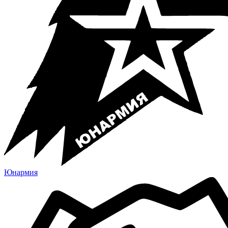
Юнармия