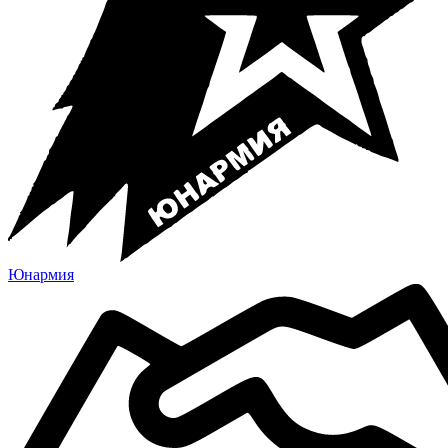
Юнармия