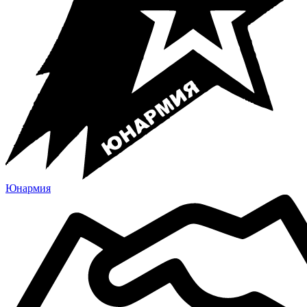
Юнармия