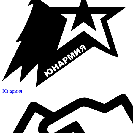
Юнармия