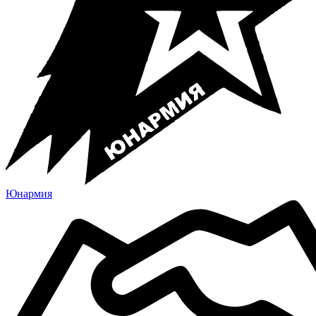
Юнармия