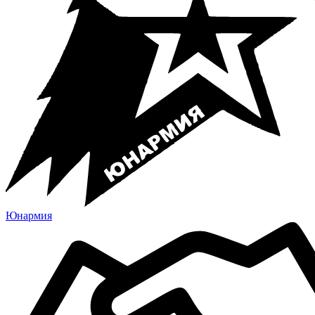
Юнармия