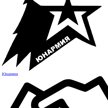
Юнармия