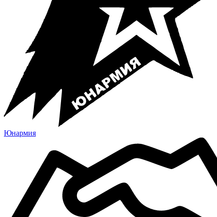
Юнармия