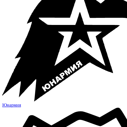
Юнармия