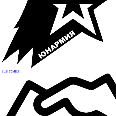
Юнармия