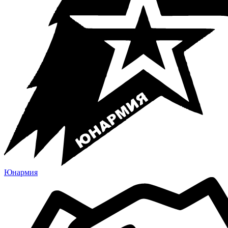
Юнармия