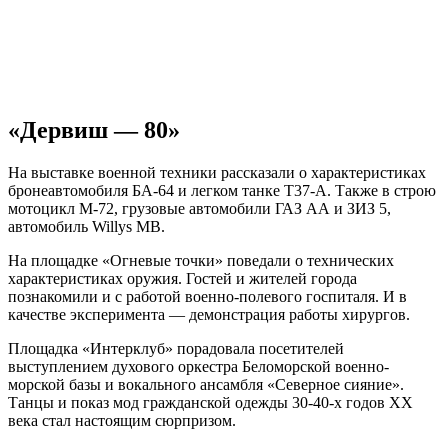
«Дервиш — 80»
На выставке военной техники рассказали о характеристиках
бронеавтомобиля БА-64 и легком танке Т37-А. Также в строю
мотоцикл М-72, грузовые автомобили ГАЗ АА и ЗИЗ 5,
автомобиль Willys MB.
На площадке «Огневые точки» поведали о технических
характеристиках оружия. Гостей и жителей города
познакомили и с работой военно-полевого госпиталя. И в
качестве эксперимента — демонстрация работы хирургов.
Площадка «Интерклуб» порадовала посетителей
выступлением духового оркестра Беломорской военно-
морской базы и вокального ансамбля «Северное сияние».
Танцы и показ мод гражданской одежды 30-40-х годов ХХ
века стал настоящим сюрпризом.