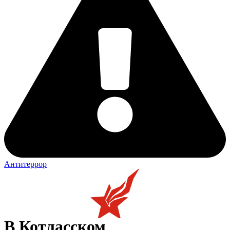
Антитеррор
В Котласском