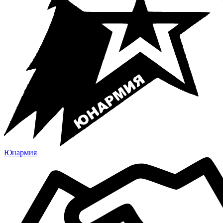
Юнармия