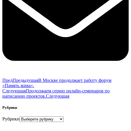
Пред
Предыдущая
В Москве продолжает работу форум
«Память жива».
Следующая
Продолжаем серию онлайн-семинаров по
написанию проектов.
Следующая
Рубрики
Рубрики