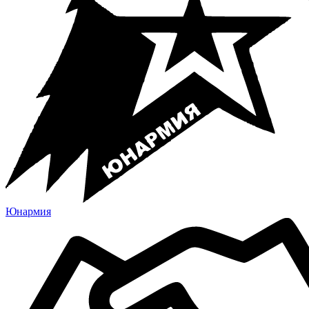
Юнармия