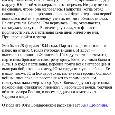
к другу. Юта стойко выдержала этот переход. Ни разу никто
не слышал, чтобы она жаловалась. Напротив, когда отряд,
наконец, вышел на противоположный берег озера, она первой
вызвалась пойти в разведку, узнать, нет ли поблизости села.
Ее отпустили. Вскоре Юта вернулась. Она, оказывается,
наткнулась на хутор. Разведчица узнала, что фашистов
поблизости нет. А партизаны семь дней ничего не ели.
Пришлось пойти в хутор.
Это было 28 февраля 1944 года. Партизаны разместились в
избах на отдых. Стояла глубокая тишина. И вдруг —
выстрелы и крики: «Фашисты!» На ходу схватив автоматы,
партизаны бросились навстречу врагу. Вместе с ними была и
Юта. Но когда партизаны, перебив почти всех гитлеровцев и
выиграв бой, отошли к лесу, Юты среди них уже не было. Ее
нашли позже. Юта Бондаровская, маленькая героиня большой
войны, пионерка, не расставшаяся со своим красным
галстуком, пала смертью храбрых. Боевые друзья-партизаны
похоронили отважную пионерку у небольшой речки, текущей
вблизи хутора Ростов, в восемнадцати километрах от
Чудского озера
О подвиге Юты Бондаровской рассказывает
Аня Ермолина
.