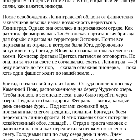
победил! В тот день и синие глаза Юты, и красный ее галстук
сияли, как кажется, никогда.
После освобождения Ленинградской области от фашистских
захватчиков девочка имела возможность вернуться в
Ленинград. Однако она осталась в партизанском отряде. Как
раз тогда формировалась 1-я Эстонская партизанская бригада
для борьбы с врагом на территории Эстонии. Почти все
партизаны из отряда, в котором была Юта, добровольно
вступили в эту бригаду. Юная партизанка осталась вместе со
всеми. Комиссар бригады Цветков пытался ее отговорить. Но
она, ни за что на свете не соглашалась ехать в Ленинград. — Я
буду воевать до тех пор,— сказала отважная пионерка,— пока
хоть один фашист ходит по нашей земле…
Бригада начала свой путь из Гдова. Оттуда пошли к поселку
Каменный Пояс, расположенному на берегу Чудского озера.
Чтобы попасть в эстонские леса, надо было перейти через
озеро. Трудная это была дорога. Февраль — вьюга, каждый
день снежные бури… Под ногами скользкий лед,
присыпанные снегом трещины, полыньи. Бригада с боем
переходила линию фронта. В этих тяжелых боях потеряли
хозяйственный обоз, лошадей… Отряд в триста человек с
ранеными на носилках передвигался пешком по колено в
снегу. Голодными шли по льду озера день и ночь. Днем
одежда намокала, ночью замерзала. Спали, прижавшись, друг