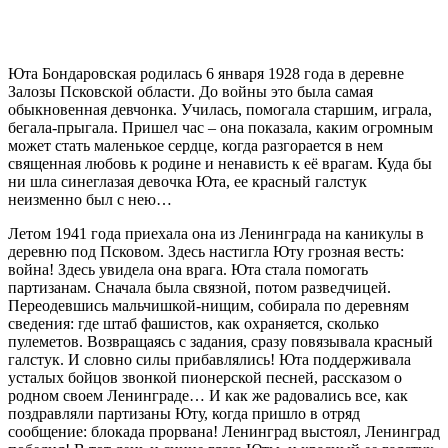
Юта Бондаровская родилась 6 января 1928 года в деревне
Залозы Псковской области. До войны это была самая
обыкновенная девчонка. Училась, помогала старшим, играла,
бегала-прыгала. Пришел час – она показала, каким огромным
может стать маленькое сердце, когда разгорается в нем
священная любовь к родине и ненависть к её врагам. Куда бы
ни шла синеглазая девочка Юта, ее красный галстук
неизменно был с нею…
Летом 1941 года приехала она из Ленинграда на каникулы в
деревню под Псковом. Здесь настигла Юту грозная весть:
война! Здесь увидела она врага. Юта стала помогать
партизанам. Сначала была связной, потом разведчицей.
Переодевшись мальчишкой-нищим, собирала по деревням
сведения: где штаб фашистов, как охраняется, сколько
пулеметов. Возвращаясь с задания, сразу повязывала красный
галстук. И словно силы прибавлялись! Юта поддерживала
усталых бойцов звонкой пионерской песней, рассказом о
родном своем Ленинграде… И как же радовались все, как
поздравляли партизаны Юту, когда пришло в отряд
сообщение: блокада прорвана! Ленинград выстоял, Ленинград