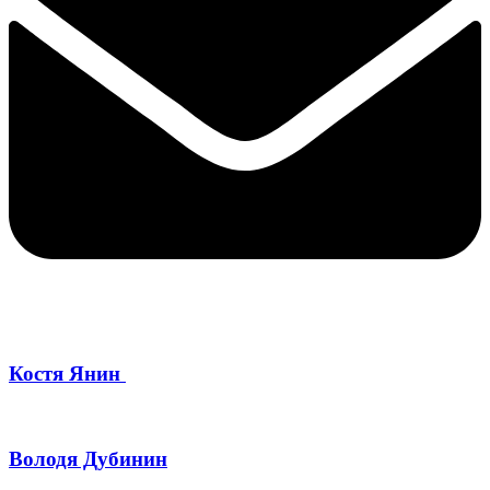
Костя Янин
Володя Дубинин