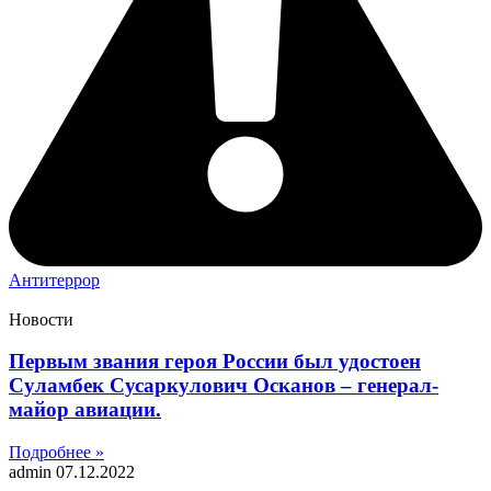
Антитеррор
Новости
Первым звания героя России был удостоен
Суламбек Сусаркулович Осканов – генерал-
майор авиации.
Подробнее »
admin
07.12.2022