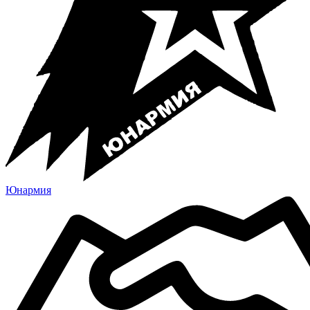
Юнармия