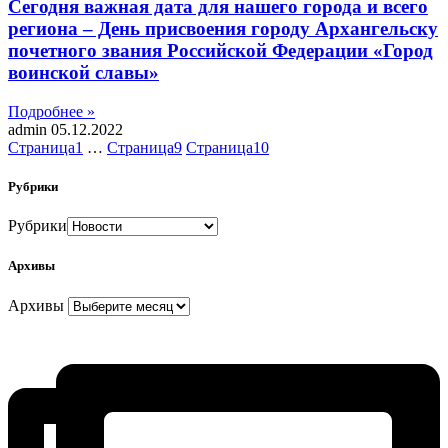
Сегодня важная дата для нашего города и всего
региона – День присвоения городу Архангельску
почетного звания Российской Федерации «Город
воинской славы»
Подробнее »
admin
05.12.2022
Страница
1
…
Страница
9
Страница
10
Рубрики
Рубрики
Архивы
Архивы