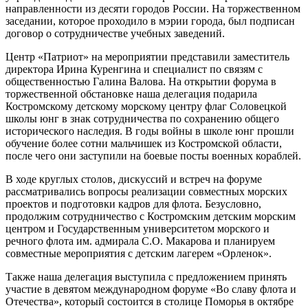
направленности из десяти городов России. На торжественном
заседании, которое проходило в мэрии города, был подписан
договор о сотрудничестве учебных заведений.
Центр «Патриот» на мероприятии представили заместитель
директора Ирина Куренгина и специалист по связям с
общественностью Галина Валова. На открытии форума в
торжественной обстановке наша делегация подарила
Костромскому детскому морскому центру флаг Соловецкой
школы юнг в знак сотрудничества по сохранению общего
исторического наследия. В годы войны в школе юнг прошли
обучение более сотни мальчишек из Костромской области,
после чего они заступили на боевые посты военных кораблей.
В ходе круглых столов, дискуссий и встреч на форуме
рассматривались вопросы реализации совместных морских
проектов и подготовки кадров для флота. Безусловно,
продолжим сотрудничество с Костромским детским морским
центром и Государственным университетом морского и
речного флота им. адмирала С.О. Макарова и планируем
совместные мероприятия с детским лагерем «Орленок».
Также наша делегация выступила с предложением принять
участие в девятом международном форуме «Во славу флота и
Отечества», который состоится в столице Поморья в октябре