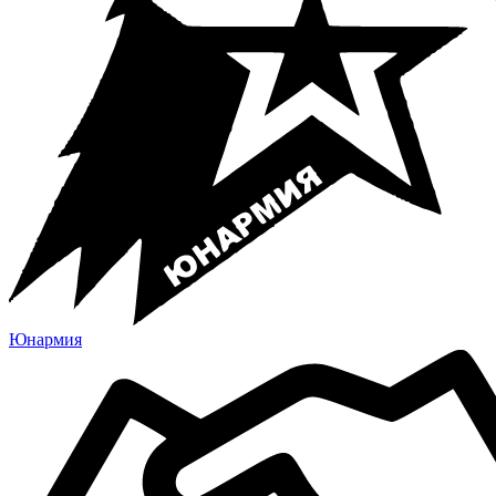
Юнармия