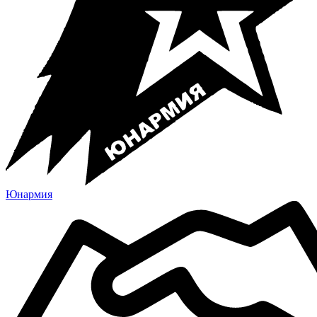
Юнармия