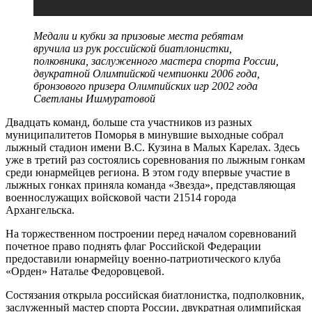
Медали и кубки за призовые места ребятам
вручила из рук российской биатлонистки,
полковника, заслуженного мастера спорта России,
двукратной Олимпийской чемпионки 2006 года,
бронзового призера Олимпийских игр 2002 года
Светланы Ишмуратовой
Двадцать команд, больше ста участников из разных
муниципалитетов Поморья в минувшие выходные собрал
лыжный стадион имени В.С. Кузина в Малых Карелах. Здесь
уже в третий раз состоялись соревнования по лыжным гонкам
среди юнармейцев региона. В этом году впервые участие в
лыжных гонках приняла команда «Звезда», представляющая
военнослужащих войсковой части 21514 города
Архангельска.
На торжественном построении перед началом соревнований
почетное право поднять флаг Российской Федерации
предоставили юнармейцу военно-патриотического клуба
«Орден» Наталье Федоровцевой.
Состязания открыла российская биатлонистка, подполковник,
заслуженный мастер спорта России, двукратная олимпийская