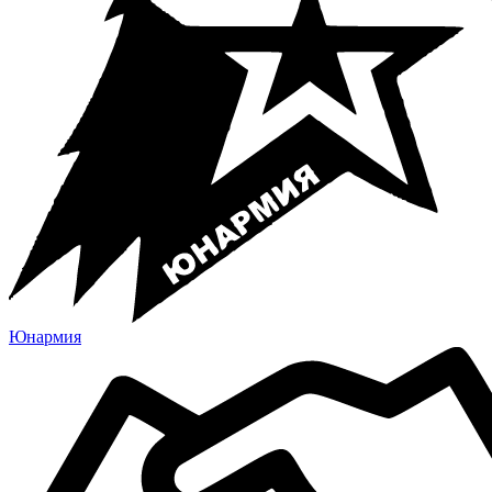
Юнармия