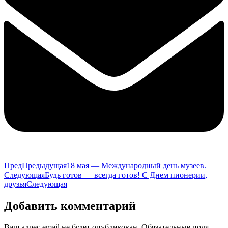
Пред
Предыдущая
18 мая — Международный день музеев.
Следующая
Будь готов — всегда готов! С Днем пионерии,
друзья
Следующая
Добавить комментарий
Ваш адрес email не будет опубликован.
Обязательные поля