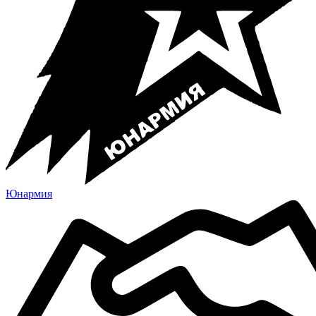
Юнармия