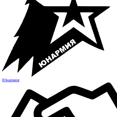
Юнармия