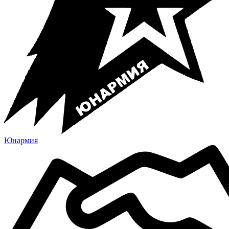
Юнармия