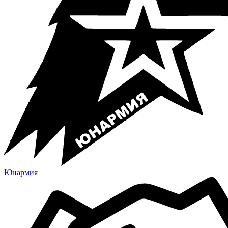
Юнармия