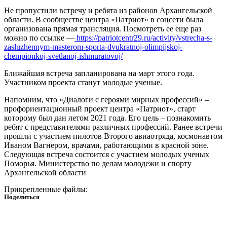
Не пропустили встречу и ребята из районов Архангельской
области. В сообществе центра «Патриот» в соцсети была
организована прямая трансляция. Посмотреть ее еще раз
можно по ссылке —
https://patriotcentr29.ru/activity/vstrecha-s-
zasluzhennym-masterom-sporta-dvukratnoj-olimpijskoj-
chempionkoj-svetlanoj-ishmuratovoj/
Ближайшая встреча запланирована на март этого года.
Участником проекта станут молодые ученые.
Напомним, что «Диалоги с героями мирных профессий» –
профориентационный проект центра «Патриот», старт
которому был дан летом 2021 года. Его цель – познакомить
ребят с представителями различных профессий. Ранее встречи
прошли с участием пилотов Второго авиаотряда, космонавтом
Иваном Вагнером, врачами, работающими в красной зоне.
Следующая встреча состоится с участием молодых ученых
Поморья. Министерство по делам молодежи и спорту
Архангельской области
Прикрепленные файлы:
Поделиться