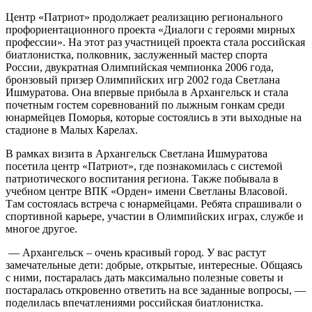
Центр «Патриот» продолжает реализацию регионального
профориентационного проекта «Диалоги с героями мирных
профессии». На этот раз участницей проекта стала российская
биатлонистка, полковник, заслуженный мастер спорта
России, двукратная Олимпийская чемпионка 2006 года,
бронзовый призер Олимпийских игр 2002 года Светлана
Ишмуратова. Она впервые прибыла в Архангельск и стала
почетным гостем соревнований по лыжным гонкам среди
юнармейцев Поморья, которые состоялись в эти выходные на
стадионе в Малых Карелах.
В рамках визита в Архангельск Светлана Ишмуратова
посетила центр «Патриот», где познакомилась с системой
патриотического воспитания региона. Также побывала в
учебном центре ВПК «Орден» имени Светланы Власовой.
Там состоялась встреча с юнармейцами. Ребята спрашивали о
спортивной карьере, участии в Олимпийских играх, службе и
многое другое.
— Архангельск – очень красивый город. У вас растут
замечательные дети: добрые, открытые, интересные. Общаясь
с ними, постаралась дать максимально полезные советы и
постаралась откровенно ответить на все заданные вопросы, —
поделилась впечатлениями российская биатлонистка.