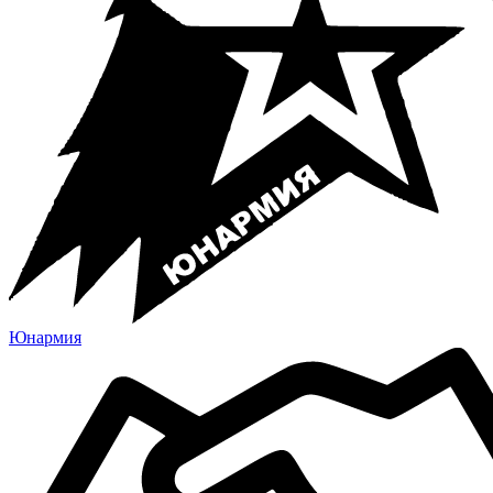
Юнармия