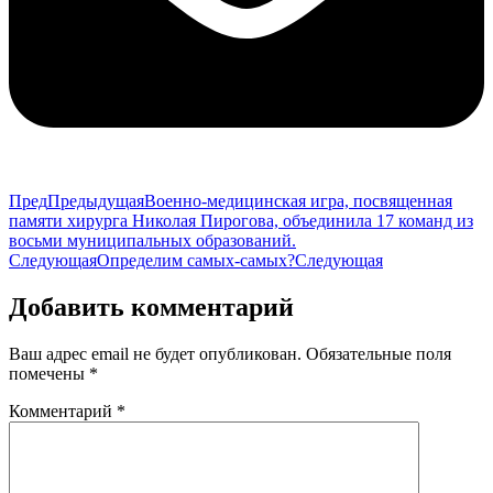
Пред
Предыдущая
Военно-медицинская игра, посвященная
памяти хирурга Николая Пирогова, объединила 17 команд из
восьми муниципальных образований.
Следующая
Определим самых-самых?
Следующая
Добавить комментарий
Ваш адрес email не будет опубликован.
Обязательные поля
помечены
*
Комментарий
*