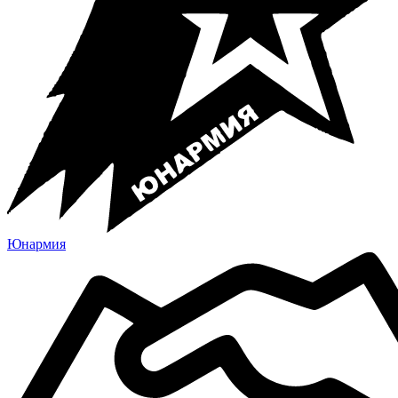
Юнармия