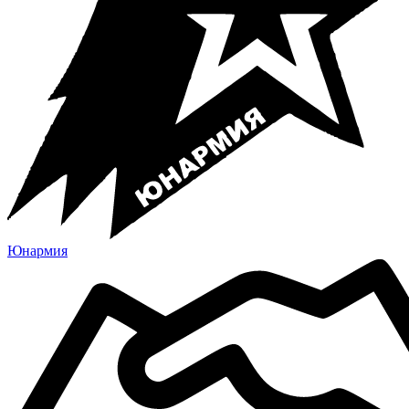
Юнармия