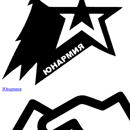
Юнармия