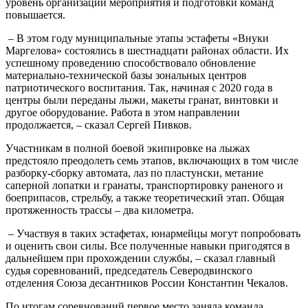
уровень организации мероприятия и подготовки команд
повышается.
– В этом году муниципальные этапы эстафеты «Внуки
Маргелова» состоялись в шестнадцати районах области. Их
успешному проведению способствовало обновление
материально-технической базы зональных центров
патриотического воспитания. Так, начиная с 2020 года в
центры были переданы лыжи, макеты гранат, винтовки и
другое оборудование. Работа в этом направлении
продолжается, – сказал Сергей Пивков.
Участникам в полной боевой экипировке на лыжах
предстояло преодолеть семь этапов, включающих в том числе
разборку-сборку автомата, лаз по пластунски, метание
саперной лопатки и гранаты, транспортировку раненого и
боеприпасов, стрельбу, а также теоретический этап. Общая
протяженность трассы – два километра.
– Участвуя в таких эстафетах, юнармейцы могут попробовать
и оценить свои силы. Все полученные навыки пригодятся в
дальнейшем при прохождении службы, – сказал главный
судья соревнований, председатель Северодвинского
отделения Союза десантников России Константин Чекалов.
По итогам соревнований первое место заняла команда