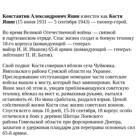
Константин Александрович Янин
известен как
Костя
Янин
(15 июня 1931 — 5 сентября 1943) — пионер-герой.
Во время Великой Отечественной войны — связной
в партизанском отряде. Спас жизни солдат и боевую технику
18-го корпуса (командующий — генерал-
майор И. И. Иванов) 65-й армии (командующий — генерал-
лейтенант П. И. Батов).
Свой подвиг Костя совершил вблизи села Чуйковка,
Ямпольского района Сумской области на Украине.
Преследовавшие отступающие немецкие части советские
войска вышли к мосту, который был заминирован. Костя
Янин знал об этом и, увидев приближающуюся советскую
технику, вбежал на мост и, размахивая руками, пытался
остановить её. Но мина сработала, раздался взрыв. Ценой
собственной жизни Костя спас жизни советских воинов.
Спустя всего лишь 10 дней, 15-16 сентября, 18 корпус особо
отличился в боях у деревни Шитцы Лоевского
района Гомельской области при форсировании Днепра,
захватив и удерживая плацдарм для переправы основных сил
65-й армии.