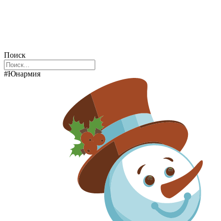
Поиск
#Юнармия